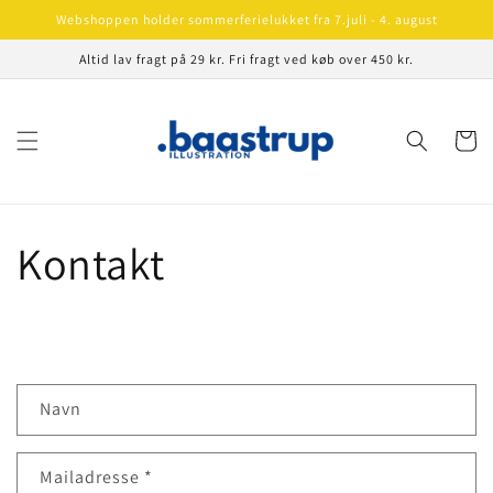
Gå til
Webshoppen holder sommerferielukket fra 7.juli - 4. august
indhold
Altid lav fragt på 29 kr. Fri fragt ved køb over 450 kr.
Indkøbsku
Kontakt
K
Navn
o
n
Mailadresse
*
t